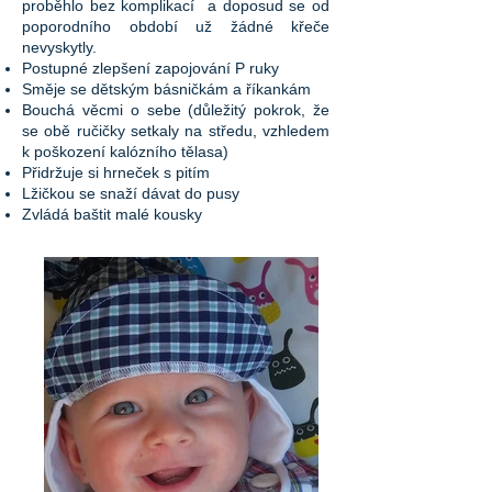
proběhlo bez komplikací a doposud se od
poporodního období už žádné křeče
nevyskytly.
Postupné zlepšení zapojování P ruky
Směje se dětským básničkám a říkankám
Bouchá věcmi o sebe (důležitý pokrok, že
se obě ručičky setkaly na středu, vzhledem
k poškození kalózního tělasa)
Přidržuje si hrneček s pitím
Lžičkou se snaží dávat do pusy
Zvládá baštit malé kousky