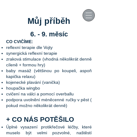
Můj příběh
6. - 9. měsíc
CO CVIČÍME:
reflexní terapie dle Vojty
synergická reflexní terapie
zraková stimulace (vhodná několikrát denně
cíleně + formou hry)
baby masáž (většinou po koupeli, aspoň
kapička relaxu)
kojenecké plavání (vanička)
houpačka wingbo
cvičení na válci a pomocí overballu
podpora uvolnění méněcenné ručky v pěst (
pokud možno několikrát denně)
+ CO NÁS POTĚŠILO
Úplné vysazení protikřečové léčby, které
muselo být velmi pozvolné, naštěstí