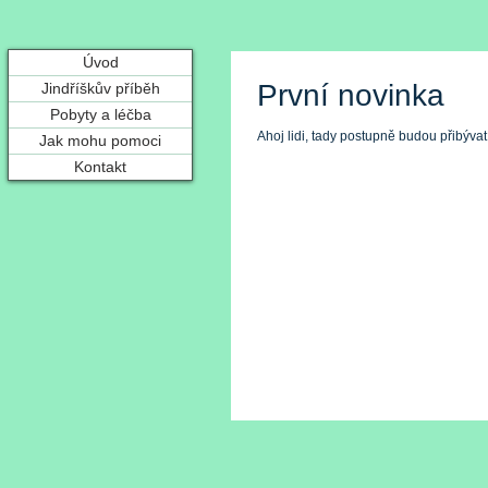
Úvod
První novinka
Jindříškův příběh
Pobyty a léčba
Ahoj lidi, tady postupně budou přibývat
Jak mohu pomoci
Kontakt