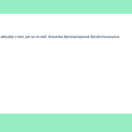
 aktuality o tom, jak se mi daří. #novinka #prvniprispevek #jindrichovavyzva